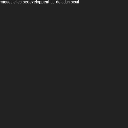
amiques:elles sedeveloppent au-deladun seuil