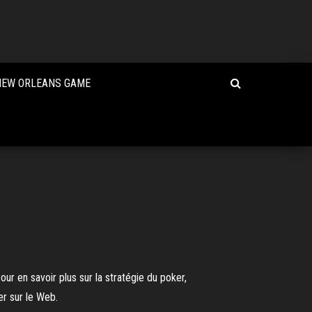
NEW ORLEANS GAME
ur en savoir plus sur la stratégie du poker,
er sur le Web.